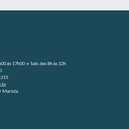
h
0
0 às 1
7
h
0
0 e Sab. das 8h às 12h
0
1215
.br
or Marista