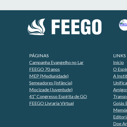
PÁGINAS
LINKS
Campanha Evangelho no La
r
Início
FEEGO 70 anos
O Espi
MEP (Mediunidade)
A Insti
Semeadores (Infância)
Unific
Mocizade (Juventude)
Amigo
41˚ Congresso Espírita de GO
Transp
FEEGO Livraria Virtual
Goiás E
Memóri
Editori
Doe A