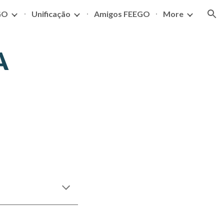
GO
Unificação
Amigos FEEGO
More
ion
A