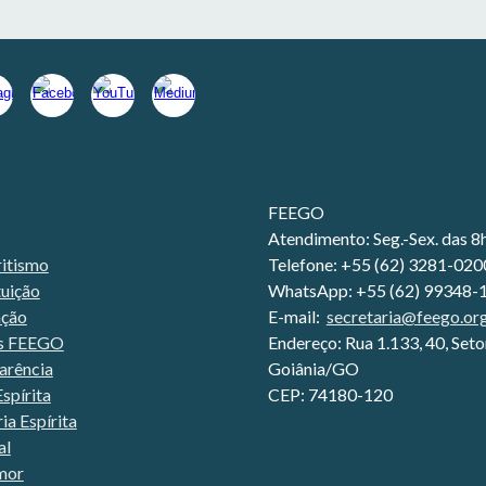
FEEGO
Atendimento:
Seg.-Sex. das
8
ritismo
Telefone: +55 (62) 3281-020
tuição
WhatsApp: +55 (62) 99348-
ação
E-mail:
secretaria@feego.org
s FEEGO
Endereço: Rua 1.133, 40, Set
arência
Goiânia/GO
spírita
CEP: 74180-120
a Espírita
al
mor