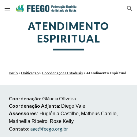
Skip to main content
Skip to navigation
ATENDIMENTO
ESPIRITUAL
Início
>
Unificação
>
Coordenações Estaduais
>
Atendimento Espiritual
Coordenação:
Gláucia Oliveira
Coordenação Adjunta:
Diego Vale
Assessores:
Huglênia Castilho, Matheus Camilo,
Marinellia Ribeiro, Rose Kelly
Contato:
aae@feego.org.br