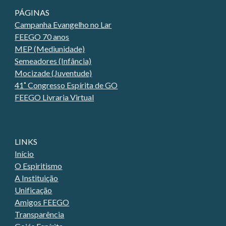
PÁGINAS
Campanha Evangelho no La
r
FEEGO 70 anos
MEP (Mediunidade)
Semeadores (Infância)
Mocizade (Juventude)
41˚ Congresso Espírita de GO
FEEGO Livraria Virtual
LINKS
Início
O Espiritismo
A Instituição
Unificação
Amigos FEEGO
Transparência