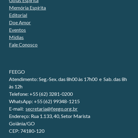
Goiás Espírita
Memória Espírita
Editorial
Doe Amor
Eventos
Mídias
Fale Conosco
FEEGO
Atendimento:
Seg.-Sex. das
8
h
0
0 às 1
7
h
0
0 e Sab. das 8h
às 12h
Telefone: +55 (62) 3281-0200
WhatsApp: +55 (62) 99348-1215
E-mail:
secretaria@feego.org.br
Endereço: Rua 1.133, 40, Setor Marista
Goiânia/GO
CEP: 74180-120